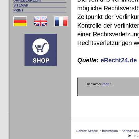
URHEBERRECHT
SITEMAP
mögliche Rechtsverstö
PRINT
Zeitpunkt der Verlink
Kontrolle der verlinkt
einer Rechtsverletzun
Rechtsverletzungen we
Quelle:
eRecht24.de
Disclaimer
mehr
...
Service-Seiten:
•
Impressum
•
Anfrage onl
© 20