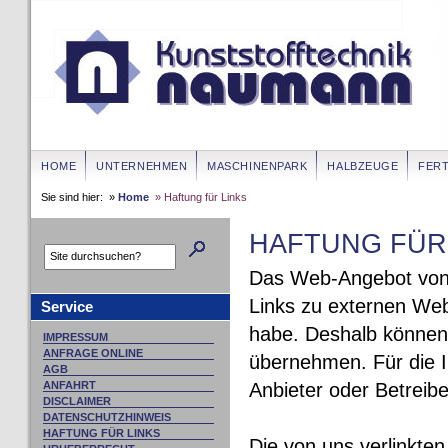
HOME
UNTERNEHMEN
MASCHINENPARK
HALBZEUGE
FERT
Sie sind hier: »
Home
» Haftung für Links
HAFTUNG FÜR
Das Web-Angebot vo
Links zu externen Webs
Service
habe. Deshalb können 
IMPRESSUM
ANFRAGE ONLINE
übernehmen. Für die In
AGB
Anbieter oder Betreibe
ANFAHRT
DISCLAIMER
DATENSCHUTZHINWEIS
HAFTUNG FÜR LINKS
Die von uns verlinkte