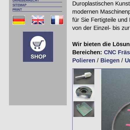
URHEBERRECHT
Duroplastischen Kunst
SITEMAP
PRINT
modernen Maschinenpa
für Sie Fertigteile u
von der Einzel- bis zur
Wir bieten die Lösun
Bereichen:
CNC Frä
Polieren
/
Biegen
/
U