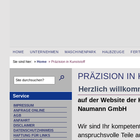
HOME
UNTERNEHMEN
MASCHINENPARK
HALBZEUGE
FERT
Sie sind hier: »
Home
» Präzision in Kunststoff
PRÄZISION IN
Herzlich willko
Service
auf der Website der 
IMPRESSUM
Naumann GmbH
ANFRAGE ONLINE
AGB
ANFAHRT
Wir sind Ihr kompetent
DISCLAIMER
DATENSCHUTZHINWEIS
anspruchsvolle Teile 
HAFTUNG FÜR LINKS